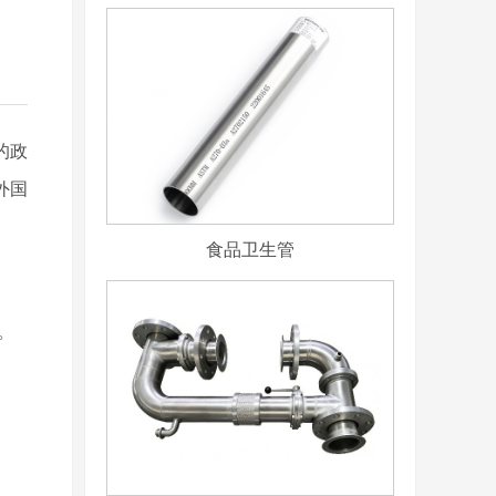
的政
外国
食品卫生管
。