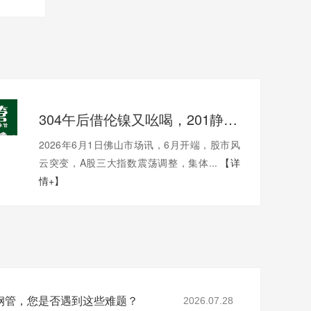
304午后借伦镍又吆喝，201静静地待机，不锈钢市场午后涨跌互现20-30
2026年6月1日佛山市场讯，6月开端，股市风
云突变，A股三大指数震荡调整，集体...
【详
情+】
钢管，您是否遇到这些难题？
2026.07.28