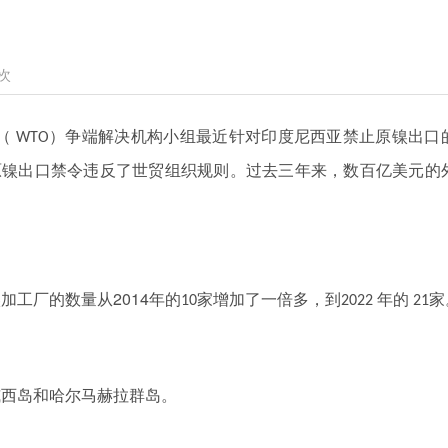
次
（
）争端解决机构小组最近针对印度尼西亚禁止原镍出口
WTO
原镍出口禁令违反了世贸组织规则。过去三年来，数百亿美元的
2014
镍加工厂的数量从
年的
家增加了一倍多，到
年的
家
10
2022
21
威西岛和哈尔马赫拉群岛。