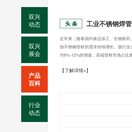
双兴
动态
头 条
近年来，随着国内食品加工、生物医药
双兴
蚀不锈钢管材的需求持续增长。据行业
展会
均8%-12%的增速，高端管材市场占比
【了解详情+】
产品
百科
行业
动态