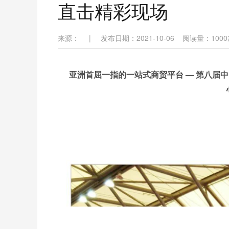
直击精彩现场
来源：
|
发布日期：2021-10-06
阅读量：
1000
— 第八届中国
亚洲首屈一指的一站式商贸平台