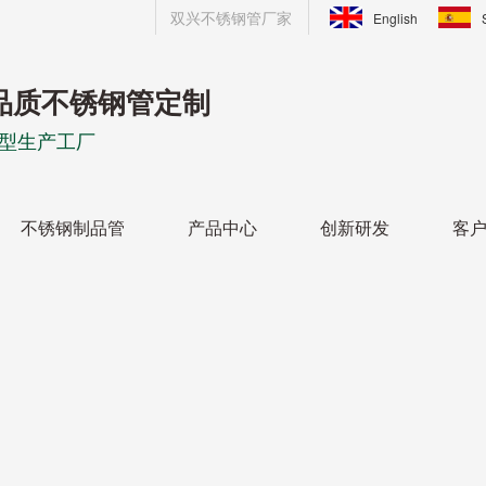
双兴不锈钢管厂家
English
品质不锈钢管定制
型生产工厂
不锈钢制品管
产品中心
创新研发
客