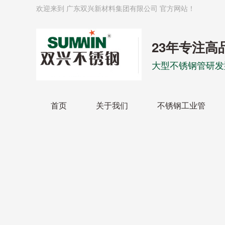
欢迎来到 广东双兴新材料集团有限公司 官方网站！
23年专注高
大型不锈钢管研发
首页
关于我们
不锈钢工业管