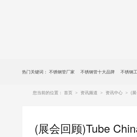
热门关键词：
不锈钢管厂家
不锈钢管十大品牌
不锈钢
您当前的位置：
首页
资讯频道
资讯中心
(
>
>
>
(展会回顾)Tube C