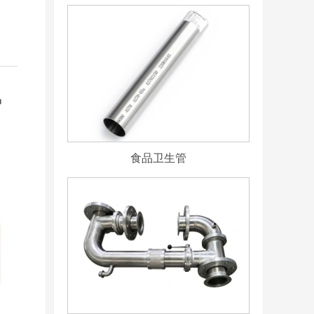
中
食品卫生管