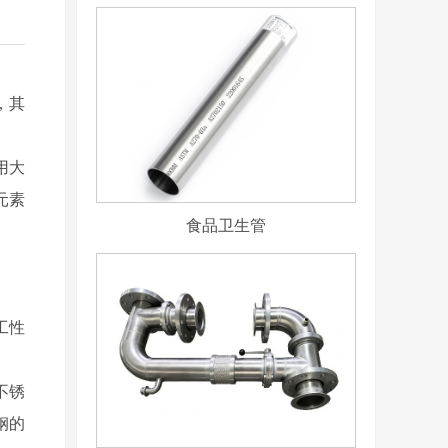
，其
用大
元素
食品卫生管
工性
不锈
钢的