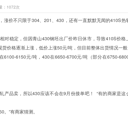
量：
1072
次
，涨价不只限于304、201、430，还有一直默默无闻的410S热
对稳定，但因青山430钢坯出厂价昨日休市，导致410S价格
场现货价格逐渐上涨，低价上涨50元/吨，但目前整体出货情况一般
6150元/吨，430在6650-6700元/吨（部分在6750-680
产品卖，所以430应该不会在9月份接单吧！ “有的商家是这
50。”有商家猜测。