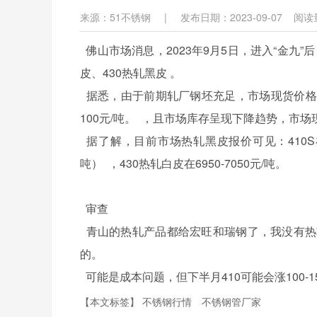
来源：51不锈钢
|
发布日期：2023-09-07
阅读
佛山市场消息，2023年9月5日，进入“金九”后
皮、430热轧黑皮 。
据悉，由于前期轧厂钢坯充足，市场现货价格相
100元/吨。 ，且市场库存呈现下降趋势，市
据了解，目前市场热轧黑皮报价可见：410S在6100-
吨） ，430热轧白皮在6950-7050元/吨。
审查
青山的热轧产品都给宏旺和瑞钢了，我没有热轧
的。
可能是成本问题，但下半月410可能会涨100-1
【本文标签】
不锈钢行情
不锈钢管厂家