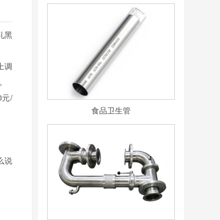
轧黑
上调
。
0元/
食品卫生管
么说