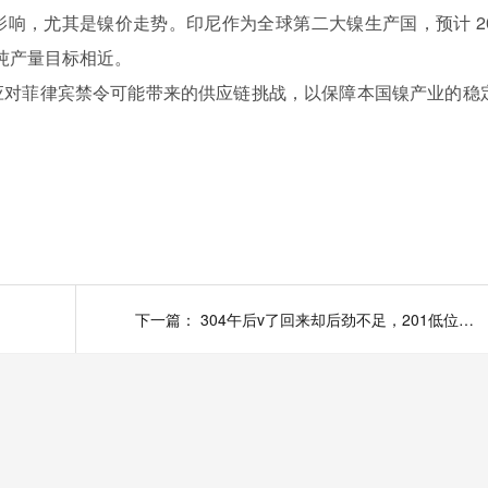
响，尤其是镍价走势。印尼作为全球第二大镍生产国，预计 20
4 亿吨产量目标相近。
应对菲律宾禁令可能带来的供应链挑战，以保障本国镍产业的稳
下一篇：
304午后v了回来却后劲不足，201低位赚成交，不锈钢市场先跌后涨成交在原位