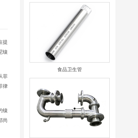
在提
尼镍
食品卫生管
从菲
菲律
的镍
部尚