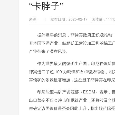
“卡脖子”
来源：
|
发布日期：2025-02-17
阅读量：
1111
据外媒早前消息，菲律宾政府正积极推动一项
升本国下游产业，鼓励矿工建设加工和冶炼工
产业带来了潜在风险。
作为世界最大的
镍矿
生产国，印尼在镍矿供应
律宾进口了超 100 万吨镍矿石和镍浓缩物，相关
宾镍矿的依赖显著增加，这凸显了菲律宾在印
印尼能源与矿产资源部（ESDM）表示，
出口禁令不仅会冲击印尼镍产业，还将波及全
未确定该国镍价是否会因此上升，指出镍价除