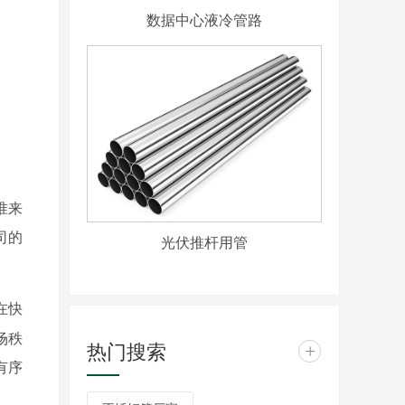
数据中心液冷管路
准来
司的
光伏推杆用管
在快
场秩
热门搜索
+
有序