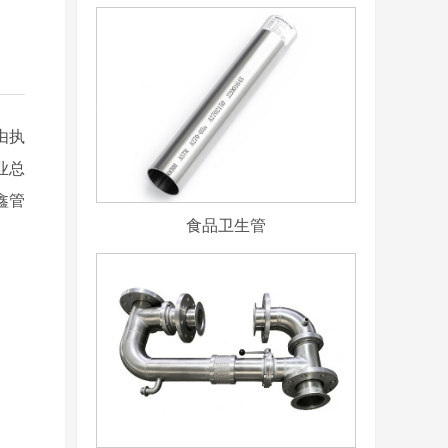
由执
业总
鑫管
食品卫生管