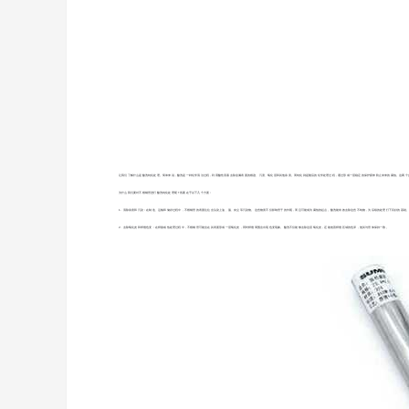
让我们了解什么是酸洗钝化处理。简单来说，酸洗是一种化学清洁过程，利用酸性溶液去除金属表面的锈迹、污渍、氧化层和其他杂质。而钝化则是随后的化学处理过程，通过形成一层稳定的保护膜来防止未来的腐蚀。这两个
为什么我们要对不锈钢管进行酸洗钝化处理呢？答案在于以下几个方面：
1. 清除杂质和污染：在制造、运输和储存过程中，不锈钢管的表面往往会沾染上油、脂、灰尘等污染物。这些物质不仅影响管子的外观，而且可能成为腐蚀的起点。酸洗能有效去除这些不纯物，为后续的处理打下良好的基础
2. 去除氧化皮和焊缝色变：在焊接或热处理过程中，不锈钢管可能会在其表面形成一层氧化皮，同时焊缝周围会出现色变现象。酸洗不仅能够去除这层氧化皮，还能改善焊缝区域的色泽，使其与管体保持一致。