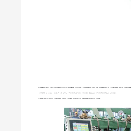
3. 提高耐腐蚀性：酸洗后，不锈钢管表面的自然氧化层会被去除，露出新鲜的金属表面。这时进行钝化处理，可以在其表面形成一层致密的氧化膜，这层膜能够有效阻止腐蚀介质与金属直接接触，从而大幅提升不锈钢管的耐
4. 保证产品质量：在一些特定行业中，如食品加工、制药、化工等行业，对不锈钢管的清洁度和耐腐蚀性有着严格的要求。通过酸洗钝化处理，可以确保不锈钢管满足这些行业的高标准要求。
5. 美观考虑：对于一些要求外观光亮、洁净的应用场景，如厨房设备、医疗器械等，经过酸洗钝化处理的不锈钢管具有更好的外观质量，符合美学需求。