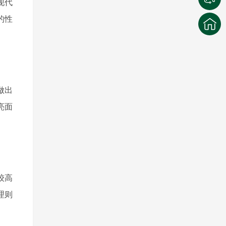
现代
的性
做出
亮面
较高
理则