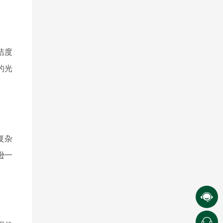
洁度
的光
复杂
逊一