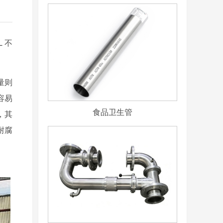
L 不
。
量则
容易
食品卫生管
，其
耐腐