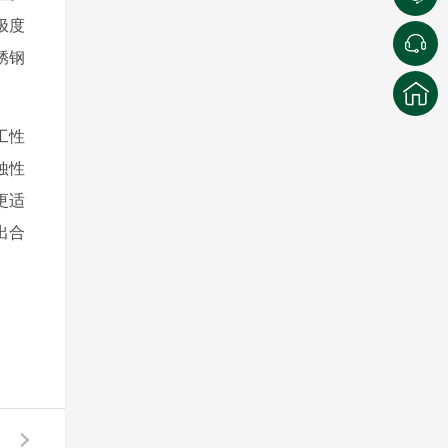
极度
锈钢
工性
蚀性
更适
出合