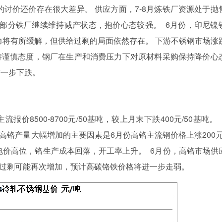
的讨价还价存在很大差异。 供应方面，7-8月炼铁厂资源处于抛
内部分铁厂继续维持减产状态，抱价心态较强。 6月份，印尼镍
力将有所缓解，但供给过剩的局面依然存在。 下游不锈钢市场涨
多持谨慎态度，钢厂在生产和消费压力下对原材料采购保持降价心
进一步下跌。
8500-8700元/50基吨，较上月末下跌400元/50基吨。 
高铬产量大幅增加的主要因素是6月份高铬主流钢价格上涨200元/
电价高位，铬生产成本回落，开工率上升。 6月份，高铬市场供
铁过剩可能再次增加，预计高碳铬铁价格将进一步走弱。