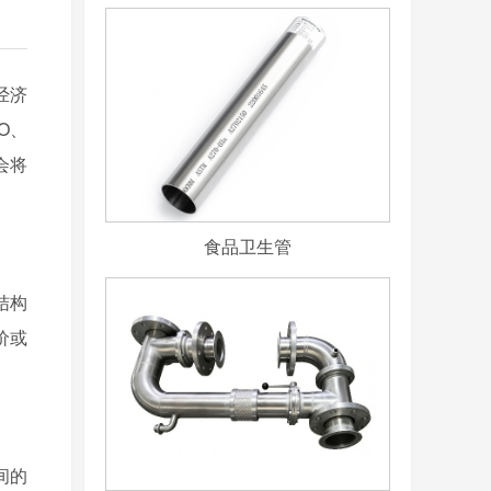
经济
O、
会将
食品卫生管
结构
价或
间的