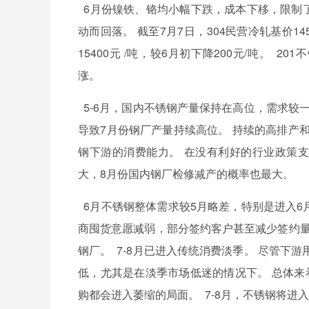
6月份镍铁、铬均小幅下跌，成本下移，限制了
动而回落。 截至7月7日，304民营冷轧基价1450
15400元 /吨，较6月初下降200元/吨。 
涨。
5-6月，国内不锈钢产量保持在高位，需求较
导致7月份钢厂产量持续高位。 持续的高排产
钢下游的消费能力。 在没有利好的行业政策
大，8月份国内钢厂检修减产的概率也最大。
6月不锈钢整体需求较5月略差，特别是进入6
商囤货意愿减弱，部分签约客户甚至减少签约量
钢厂。 7-8月已进入传统消费淡季。 尽管
低，尤其是在淡季市场低迷的情况下。 总体来
购都会进入萎缩的局面。 7-8月，不锈钢将进