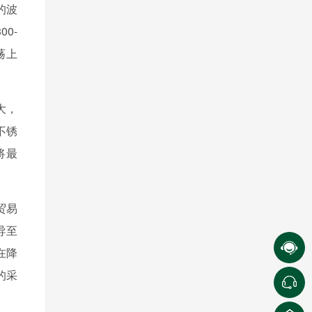
的波
00-
荡上
大，
不锈
将最
贸易
导至
在降
的采