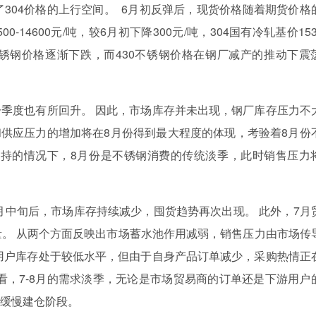
304价格的上行空间。 6月初反弹后，现货价格随着期货价格
0-14600元/吨，较6月初下降300元/吨，304国有冷轧基价153
201不锈钢价格逐渐下跌，而430不锈钢价格在钢厂减产的推动下震
一季度也有所回升。 因此，市场库存并未出现，钢厂库存压力不
和供应压力的增加将在8月份得到最大程度的体现，考验着8月份
支持的情况下，8月份是不锈钢消费的传统淡季，此时销售压力
月中旬后，市场库存持续减少，囤货趋势再次出现。 此外，7月
。 从两个方面反映出市场蓄水池作用减弱，销售压力由市场传
下游用户库存处于较低水平，但由于自身产品订单减少，采购热情正
看，7-8月的需求淡季，无论是市场贸易商的订单还是下游用户
入缓慢建仓阶段。