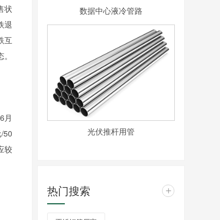
售状
数据中心液冷管路
铁退
跌互
态。
6月
光伏推杆用管
50
应较
热门搜索
+