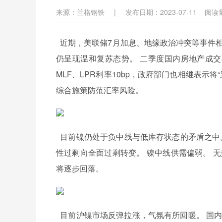
来源：兰格钢铁
|
发布日期：2023-07-11
阅读
近期，美联储7月加息、地缘政治冲突等事件相
仍呈现温和复苏态势。 二季度国内房地产成交
MLF、LPR利率10bp，政府部门也相继表示
综合施策防范汇率风险。
目前镍仍处于负中线与低库存状态的矛盾之中。
性过剩向全面过剩转变。 镍中线供需偏弱。 
将逐步回落。
目前沪镍市场反弹拉涨，气氛有所回暖。 国内高镍