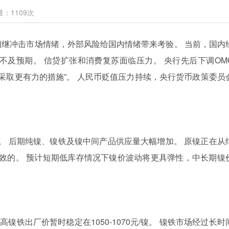
量：
1109
次
继冲击市场情绪，外部风险给国内情绪带来考验。 当前，国内
不及预期。 信贷扩张和消费复苏面临压力。 央行先后下调OM
将“采取更有力的措施”。 人民币贬值压力持续，央行货币政策委员
 后期纯镍、镍铁及镍中间产品供应量大幅增加。 原镍正在从
无效的。 预计短期低库存情况下镍价波动将更具弹性，中长期镍
铁出厂价暂时稳定在1050-1070元/镍。 镍铁市场经过长时