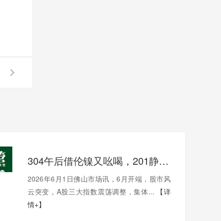
304午后借伦镍又吆喝，201静静地待机，不锈钢市场午后涨跌互现20-30
2026年6月1日佛山市场讯，6月开端，股市风
云突变，A股三大指数震荡调整，集体...
【详
情+】