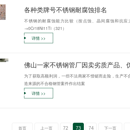
各种类牌号不锈钢耐腐蚀排名
不锈钢的耐腐蚀能力比较（按点蚀、晶间腐蚀和抗应力腐蚀的顺序
→0Cr18Ni11Ti（321）
详情 >>
佛山一家不锈钢管厂因卖劣质产品、
为了获取高额利润，一些不法商家不惜铤而走险，生产不
造来源的不合格钢管案件作出结案
详情 >>
72
73
74
首页
上一页
下一页