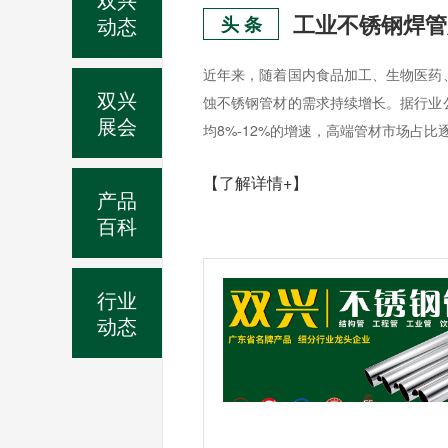
动态
头 条
近年来，随着国内食品加工、生物医药
双兴
蚀不锈钢管材的需求持续增长。据行业
展会
均8%-12%的增速，高端管材市场占比
【了解详情+】
产品
百科
行业
动态