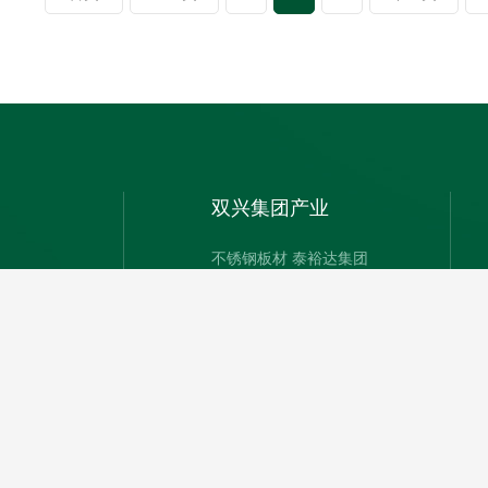
双兴集团产业
不锈钢板材 泰裕达集团
不锈钢管 双兴集团
不锈钢压轧带 泰裕钢业
不锈钢加工 泰铭新材
不锈钢加工 泰广金属制品
不锈钢板 泰洋不锈钢
不锈钢销售 弘豫钢业