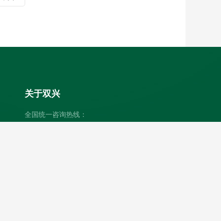
关于双兴
全国统一咨询热线：
4000-304-316
公司名称：广东双兴新材料集团有限公司
邮箱：info@sumwin.com
地址：广东省佛山市高明区杨和镇人景路20号