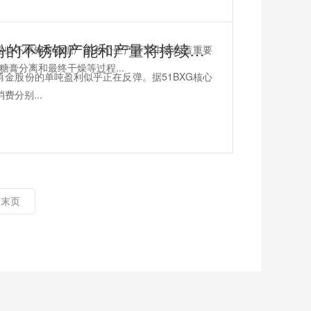
随着浙江和广东项目的投产，甬金股份的不锈钢产能和产量将持续上升
这些不锈钢管在糖厂的各个生产环节中发挥着重要
膏分离和最终干燥等过程...
甬金股份的单吨盈利似乎正在反弹。据51BXG核心
费分别...
末页