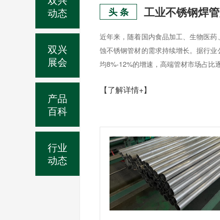
动态
头 条
近年来，随着国内食品加工、生物医药
双兴
蚀不锈钢管材的需求持续增长。据行业
展会
均8%-12%的增速，高端管材市场占比
【了解详情+】
产品
百科
行业
动态