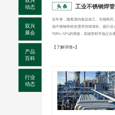
动态
头 条
近年来，随着国内食品加工、生物医药
双兴
蚀不锈钢管材的需求持续增长。据行业
展会
均8%-12%的增速，高端管材市场占比
【了解详情+】
产品
百科
行业
动态