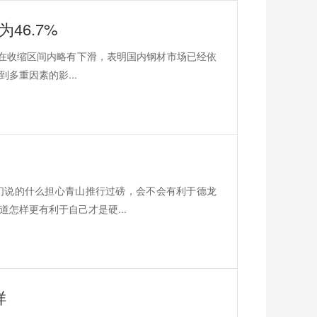
46.7%
继续在收缩区间内略有下滑，表明国内钢材市场已经依
多重因素的影...
们说的什么担心青山推行过磅，会不会有利于德龙
怎样更有利于自己才是硬...
样