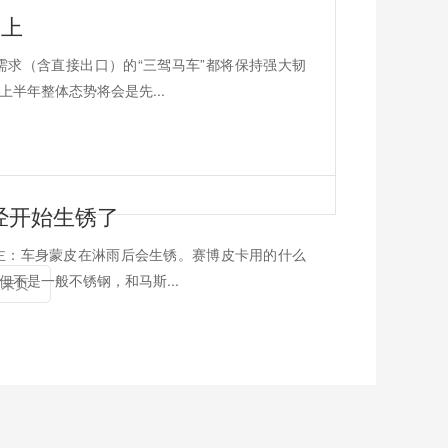
向上
求（含直接出口）的“三驾马车”都将保持强大韧
半年整体态势将会是先...
经开始生锈了
主：车身蒙皮在淋雨后会生锈。赛博皮卡用的什么
不是一般不锈钢，和马斯...
末页