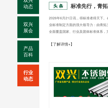
动态
头 条
2026年6月21日讯，得标准者得天
双兴
业标准制定方面的强大领导力：由青拓
展会
全面覆盖国家、行业及团体标准体系，为
【了解详情+】
产品
百科
行业
动态