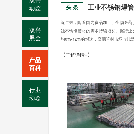
动态
头 条
近年来，随着国内食品加工、生物医药
双兴
蚀不锈钢管材的需求持续增长。据行业
展会
均8%-12%的增速，高端管材市场占比
【了解详情+】
产品
百科
行业
动态