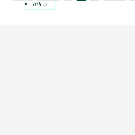
详情 >>
双兴集团产业
不锈钢板材 泰裕达集团
不锈钢管 双兴集团
不锈钢压轧带 泰裕钢业
不锈钢加工 泰铭新材
不锈钢加工 泰广金属制品
不锈钢板 泰洋不锈钢
不锈钢销售 弘豫钢业