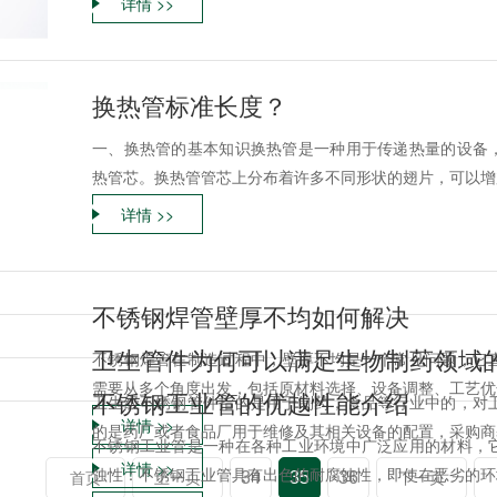
详情 >>
换热管标准长度？
一、换热管的基本知识换热管是一种用于传递热量的设备
热管芯。换热管管芯上分布着许多不同形状的翅片，可以增加
详情 >>
不锈钢焊管壁厚不均如何解决
卫生管件为何可以满足生物制药领域
不锈钢焊管在制造过程中，壁厚不均是一个常见问题，它
需要从多个角度出发，包括原材料选择、设备调整、工艺优化
不锈钢工业管的优越性能介绍
卫生级不锈钢管件指的是用于制药，食品等行业中的，对
详情 >>
的是药厂或者食品厂用于维修及其相关设备的配置，采购商基
不锈钢工业管是一种在各种工业环境中广泛应用的材料，
详情 >>
蚀性：不锈钢工业管具有出色的耐腐蚀性，即使在恶劣的环境
34
35
36
首页
上一页
下一页