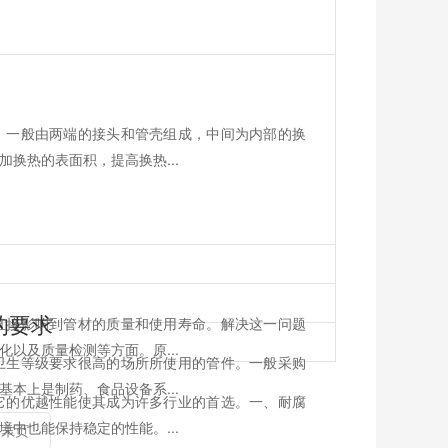
，一般由两端的接头和管壳组成，中间为内部的换
换热的表面积，提高换热...
的要求
直接影响到管材的质量和使用寿命。解决这一问题
以及质量检测等方面。原...
卫生等级要求很高的场所所使用的管件。一般采购
本上是制药、食品设备系...
它的优越性能使其成为许多行业的首选。一、耐腐
中也能保持稳定的性能。...
末页